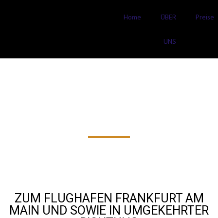
Home
ÜBER
Preise
UNS
FLUGHAFENTRANSFER Webern
(Modautal) AB
80€‎
ZUM FLUGHAFEN FRANKFURT AM
MAIN UND SOWIE IN UMGEKEHRTER