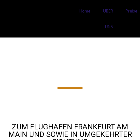
Home
ÜBER
Preise
UNS
FLUGHAFENTRANSFER
Messel AB
50€‎
ZUM FLUGHAFEN FRANKFURT AM
MAIN UND SOWIE IN UMGEKEHRTER