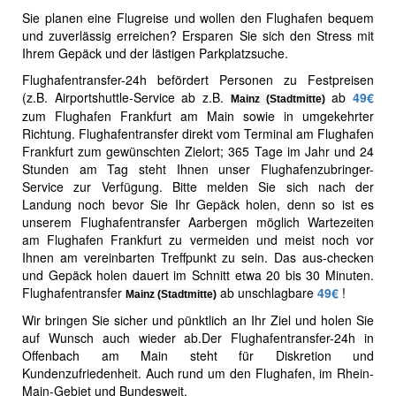
Sie planen eine Flugreise und wollen den Flughafen bequem
und zuverlässig erreichen? Ersparen Sie sich den Stress mit
Ihrem Gepäck und der lästigen Parkplatzsuche.
Flughafentransfer-24h befördert Personen zu Festpreisen
(z.B. Airportshuttle-Service ab z.B.
ab
49€‎
Mainz (Stadtmitte)
zum Flughafen Frankfurt am Main sowie in umgekehrter
Richtung. Flughafentransfer direkt vom Terminal am Flughafen
Frankfurt zum gewünschten Zielort; 365 Tage im Jahr und 24
Stunden am Tag steht Ihnen unser Flughafenzubringer-
Service zur Verfügung. Bitte melden Sie sich nach der
Landung noch bevor Sie Ihr Gepäck holen, denn so ist es
unserem Flughafentransfer Aarbergen möglich Wartezeiten
am Flughafen Frankfurt zu vermeiden und meist noch vor
Ihnen am vereinbarten Treffpunkt zu sein. Das aus-checken
und Gepäck holen dauert im Schnitt etwa 20 bis 30 Minuten.
Flughafentransfer
ab unschlagbare
49€‎
!
Mainz (Stadtmitte)
Wir bringen Sie sicher und pünktlich an Ihr Ziel und holen Sie
auf Wunsch auch wieder ab.Der Flughafentransfer-24h in
Offenbach am Main steht für Diskretion und
Kundenzufriedenheit. Auch rund um den Flughafen, im Rhein-
Main-Gebiet und Bundesweit.