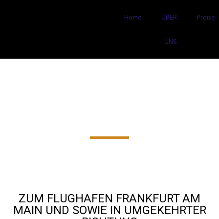
Home
ÜBER
Preise
UNS
FLUGHAFENTRANSFER
Lichtenberg (Fischb.) AB
78€‎
ZUM FLUGHAFEN FRANKFURT AM
MAIN UND SOWIE IN UMGEKEHRTER