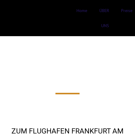
Home
ÜBER
Preise
UNS
FLUGHAFENTRANSFER
Büdesheim (Schöneck) AB
58€‎
ZUM FLUGHAFEN FRANKFURT AM