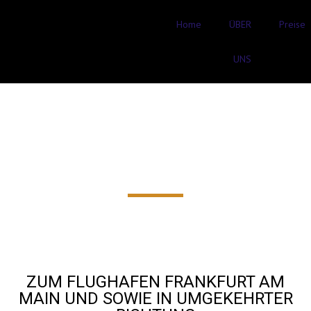
Home
ÜBER
Preise
UNS
FLUGHAFENTRANSFER
Bruchköbel AB
60€‎
ZUM FLUGHAFEN FRANKFURT AM
MAIN UND SOWIE IN UMGEKEHRTER